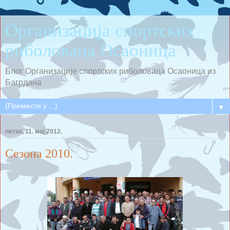
Организација спортских
риболоваца Осаоница
Блог Организације спортских риболоваца Осаоница из
Багрдана
▼
петак, 11. мај 2012.
Сезона 2010.