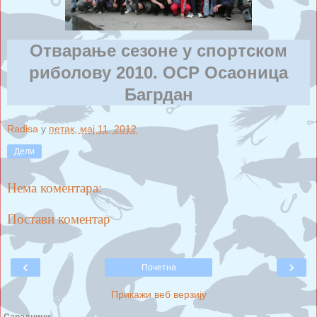
Отварање сезоне у спортском
риболову 2010. ОСР Осаоница
Багрдан
Radisa
у
петак, мај 11, 2012
Дели
Нема коментара:
Постави коментар
‹
›
Почетна
Прикажи веб верзију