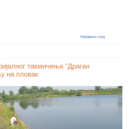
Набавите свој
ријалног такмичења "Драган
у на пловак