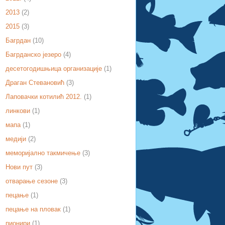
2013
(2)
2015
(3)
Багрдан
(10)
Багрданско језеро
(4)
десетогодишњица организације
(1)
Драган Стевановић
(3)
Лаповачки котилић 2012.
(1)
линкови
(1)
мапа
(1)
медији
(2)
меморијално такмичење
(3)
Нови пут
(3)
отварање сезоне
(3)
пецање
(1)
пецање на пловак
(1)
пионири
(1)