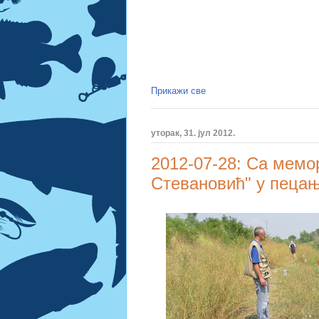
Прикажи све
уторак, 31. јул 2012.
2012-07-28: Са мемо
Стевановић" у пецањ