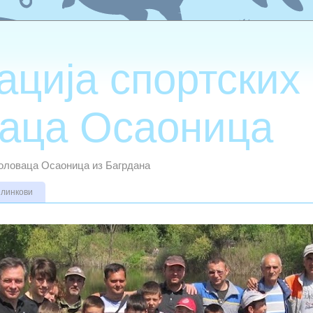
ација спортских
аца Осаоница
боловаца Осаоница из Багрдана
 линкови