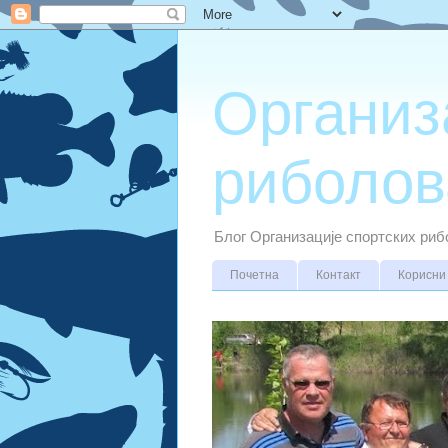
Организ
риболов
Блог Организације спортских ри
Почетна
Контакт
Корисни