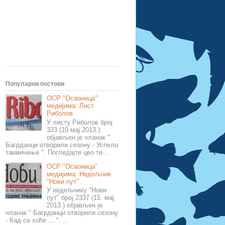
Популарни постови
ОСР "Осаоница"
медијима: Лист
Риболов
У листу Риболов број
323 (10 мај 2013.)
објављен је чланак "
Багрданци отворили сезону - Успело
такмичење ". Погледајте цео те...
ОСР "Осаоница"
медијима: Недељник
"Нови пут"
У недељнику "Нови
пут" број 2337 (15. мај
2013.) објављен је
чланак " Багрданци отворили сезону
- Кад се хоће ... ". ...