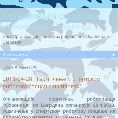
Организација спортских
риболоваца Осаоница
Блог Организације спортских риболоваца Осаоница из
Багрдана
▼
субота, 6. април 2013.
2013-04-28: Такмичење у спортском
риболову (пецање на пловак)
Организација спортских риболоваца
"Осаоница" из Багрдана организује 28.4.2013.
такмичење у спортском риболову (пецање на
пловак) под називом "ОТВАРАЊЕ СЕЗОНЕ"