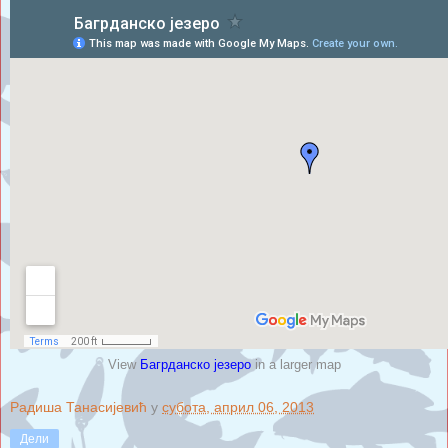
View
Багрданско језеро
in a larger map
Радиша Танасијевић
у
субота, април 06, 2013
Дели